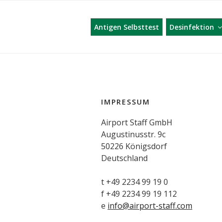
AIRPORT ST
Zum
Inhalt
Antigen Selbsttest
Desinfektion
springen
IMPRESSUM
Airport Staff GmbH
Augustinusstr. 9c
50226 Königsdorf
Deutschland
t +49 2234 99 19 0
f +49 2234 99 19 112
e
info@airport-staff.com