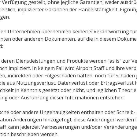
r Verfügung gestellt, ohne jegliche Garantien, weder ausdrüc
hließlich, implizierter Garantien der Handelsfähigkeit, Eign
ägen.
enen Unternehmen übernehmen keinerlei Verantwortung für 
ten oder anderen Dokumenten, auf die in diesem Dokument
d:
 deren Dienstleistungen und Produkte werden “as is” zur Ve
och impliziert. In keinem Fall wird Airport Staff und ihre 
gen, indirekten oder Folgeschäden haften, noch für Schäden je
ie aus Nutzungsverlust, Datenverlust oder Ertragsverlust 
chkeit in Kenntnis gesetzt oder nicht, und jeglichen Theorie
ng oder Ausführung dieser Informationen entstehen.
sche oder andere Ungenauigkeiten enthalten oder Schreib- o
mation Änderungen hinzugefügt; diese Änderungen werden 
 Staff kann jederzeit Verbesserungen und/oder Veränderun
ation beschrieben werden.