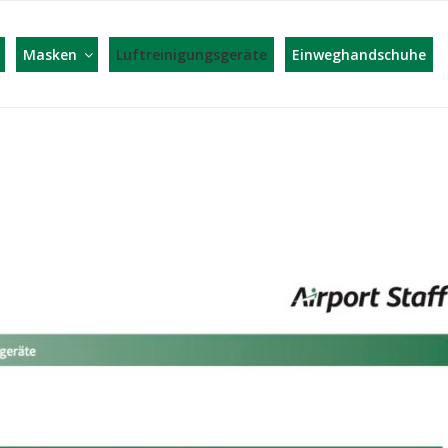
AFF WEBSHOP – WIR HE
Masken
Luftreinigungsgeräte
Einweghandschuhe