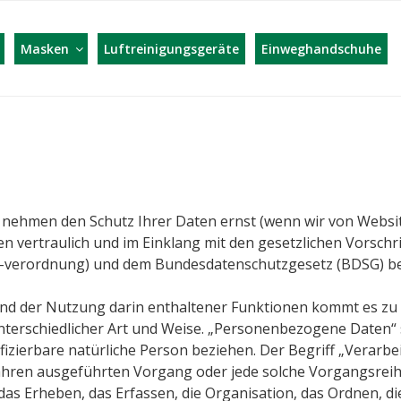
AFF WEBSHOP – WIR HE
Masken
Luftreinigungsgeräte
Einweghandschuhe
e nehmen den Schutz Ihrer Daten ernst (wenn wir von Websit
den vertraulich und im Einklang mit den gesetzlichen Vorsch
-verordnung) und dem Bundesdatenschutzgesetz (BDSG) be
und der Nutzung darin enthaltener Funktionen kommt es zu 
erschiedlicher Art und Weise. „Personenbezogene Daten“ si
ntifizierbare natürliche Person beziehen. Der Begriff „Verarb
rfahren ausgeführten Vorgang oder jede solche Vorgangsre
s Erheben, das Erfassen, die Organisation, das Ordnen, d