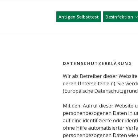
AIRPORT ST
Zum
Inhalt
Antigen Selbsttest
Desinfektion
springen
DATENSCHUTZERKLÄRUNG
Wir als Betreiber dieser Websit
deren Unterseiten ein). Sie wer
(Europäische Datenschutzgrund
Mit dem Aufruf dieser Website 
personenbezogenen Daten in unt
auf eine identifizierte oder ide
ohne Hilfe automatisierter Ve
personenbezogenen Daten wie da