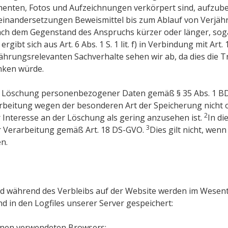
menten, Fotos und Aufzeichnungen verkörpert sind, aufzub
useinandersetzungen Beweismittel bis zum Ablauf von Verjähr
ch dem Gegenstand des Anspruchs kürzer oder länger, sogar
ibt sich aus Art. 6 Abs. 1 S. 1 lit. f) in Verbindung mit Art. 
hrungsrelevanten Sachverhalte sehen wir ab, da dies die T
nken würde.
er Löschung personenbezogener Daten gemäß § 35 Abs. 1 B
arbeitung wegen der besonderen Art der Speicherung nicht 
2
Interesse an der Löschung als gering anzusehen ist.
In di
3
r Verarbeitung gemäß Art. 18 DS-GVO.
Dies gilt nicht, we
n.
d während des Verbleibs auf der Website werden im Wesent
 in den Logfiles unserer Server gespeichert:
hnen verwendeten Browsers;