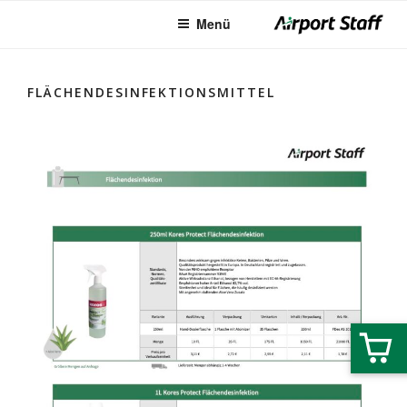
AIRPORT STAFF WEBSHOP – WIR
Zum
Menü
Inhalt
HELFEN WEITER!
springen
FLÄCHENDESINFEKTIONSMITTEL